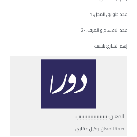
عدد طوابق المحل: 1
عدد الاقسام و الغرف: -2
إسم الشارع: تلتببتت
المعلن: ببببببببببببببببببب
صفة المعلن: وكيل عقاري