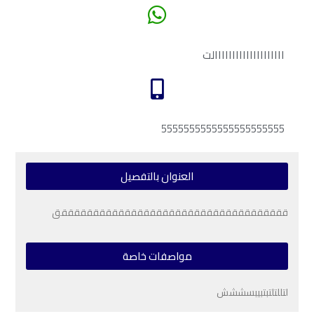
اااااااااااااااااااالت
5555555555555555555555
العنوان بالتفصيل
ققققققققققققققققققققققققققققققققققققق
مواصفات خاصة
لتللتلتبتبيبسششش